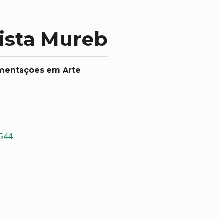
tista Mureb
imentações em Arte
1544