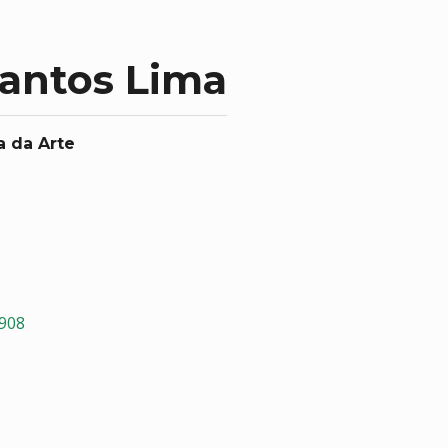
Santos Lima
a da Arte
3908