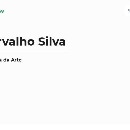
LVA
valho Silva
a da Arte