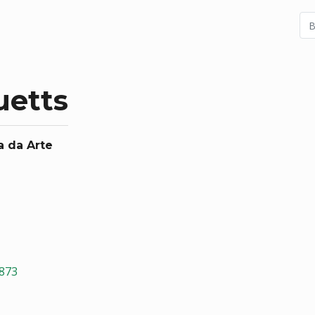
uetts
a da Arte
7873