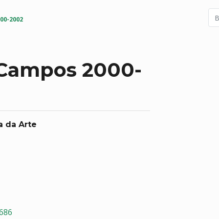
00-2002
 Campos 2000-
a da Arte
2686