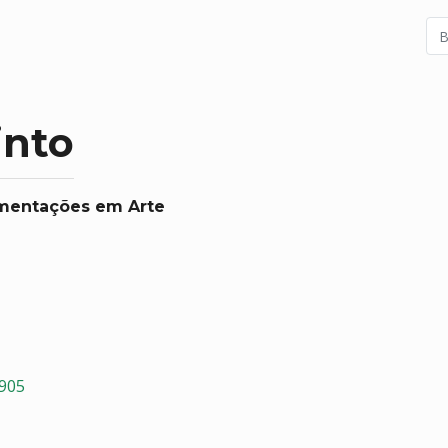
into
imentações em Arte
2905