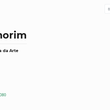
morim
a da Arte
3080