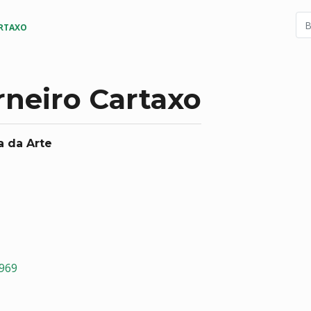
ARTAXO
rneiro Cartaxo
a da Arte
6969