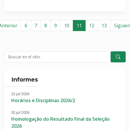
Anterior
6
7
8
9
10
11
12
13
Siguien
Informes
22 jul 2026
Horários e Disciplinas 2026/2
02 jul 2026
Homologação do Resultado Final da Seleção
2026