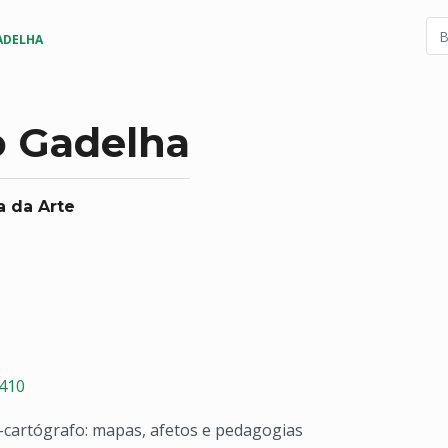
ADELHA
o Gadelha
a da Arte
2410
-cartógrafo: mapas, afetos e pedagogias