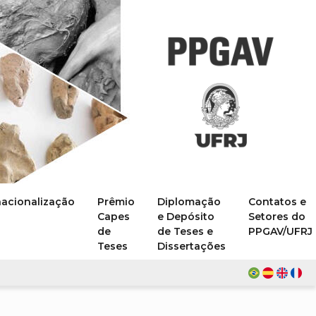
nacionalização
Prêmio
Diplomação
Contatos e
Capes
e Depósito
Setores do
de
de Teses e
PPGAV/UFRJ
Teses
Dissertações