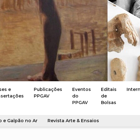
ses e
Publicações
Eventos
Editais
Inter
ssertações
PPGAV
do
de
PPGAV
Bolsas
o e Galpão no Ar
Revista Arte & Ensaios