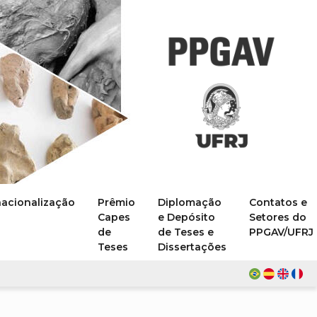
nacionalização
Prêmio
Diplomação
Contatos e
Capes
e Depósito
Setores do
de
de Teses e
PPGAV/UFRJ
Teses
Dissertações