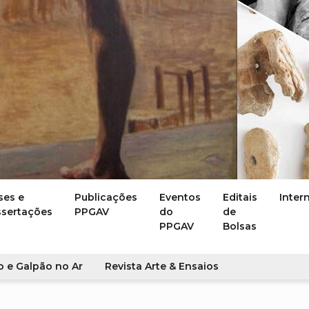
ses e
Publicações
Eventos
Editais
Inter
ssertações
PPGAV
do
de
PPGAV
Bolsas
o e Galpão no Ar
Revista Arte & Ensaios