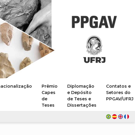
nacionalização
Prêmio
Diplomação
Contatos e
Capes
e Depósito
Setores do
de
de Teses e
PPGAV/UFRJ
Teses
Dissertações