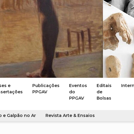
ses e
Publicações
Eventos
Editais
Inter
ssertações
PPGAV
do
de
PPGAV
Bolsas
o e Galpão no Ar
Revista Arte & Ensaios