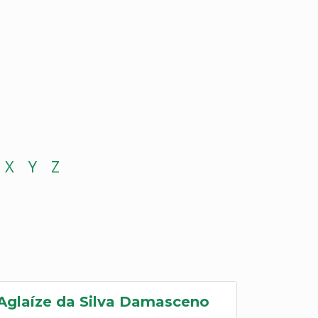
X
Y
Z
Aglaíze da Silva Damasceno