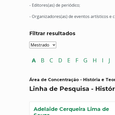
- Editores(as) de periódico;
- Organizadores(as) de eventos artísticos e ci
Filtrar resultados
A
B
C
D
E
F
G
H
I
J
Área de Concentração - História e Teor
Linha de Pesquisa - Histór
Adelaide Cerqueira Lima de