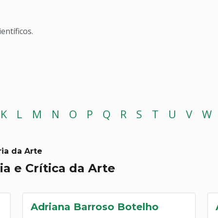
entíficos.
K
L
M
N
O
P
Q
R
S
T
U
V
W
ia da Arte
ia e Crítica da Arte
Adriana Barroso Botelho