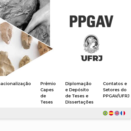
nacionalização
Prêmio
Diplomação
Contatos e
Capes
e Depósito
Setores do
de
de Teses e
PPGAV/UFRJ
Teses
Dissertações