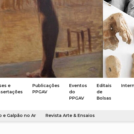
ses e
Publicações
Eventos
Editais
Inter
ssertações
PPGAV
do
de
PPGAV
Bolsas
o e Galpão no Ar
Revista Arte & Ensaios