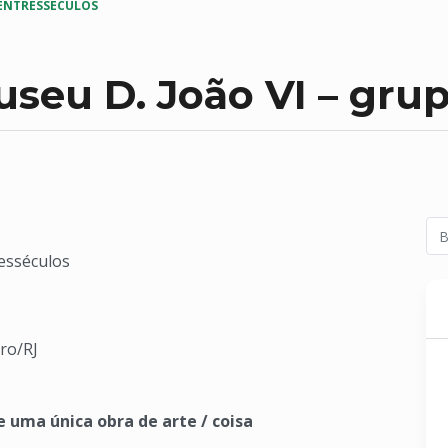
 ENTRESSÉCULOS
seu D. João VI – gru
esséculos
iro/RJ
e uma única obra de arte / coisa