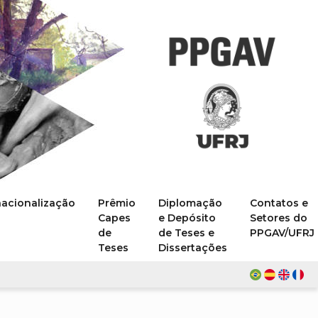
nacionalização
Prêmio
Diplomação
Contatos e
Capes
e Depósito
Setores do
de
de Teses e
PPGAV/UFRJ
Teses
Dissertações