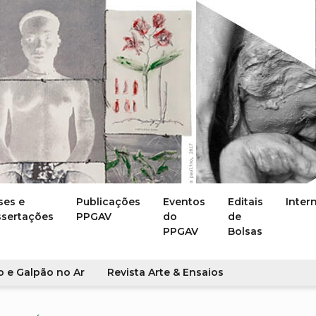
ses e
Publicações
Eventos
Editais
Inter
ssertações
PPGAV
do
de
PPGAV
Bolsas
o e Galpão no Ar
Revista Arte & Ensaios