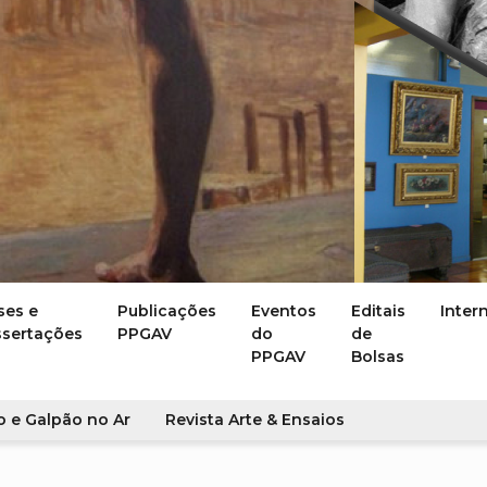
ses e
Publicações
Eventos
Editais
Inter
ssertações
PPGAV
do
de
PPGAV
Bolsas
o e Galpão no Ar
Revista Arte & Ensaios