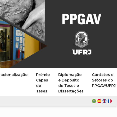
nacionalização
Prêmio
Diplomação
Contatos e
Capes
e Depósito
Setores do
de
de Teses e
PPGAV/UFRJ
Teses
Dissertações