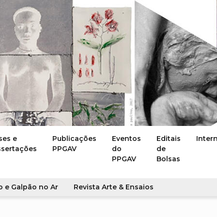
ses e
Publicações
Eventos
Editais
Inter
ssertações
PPGAV
do
de
PPGAV
Bolsas
o e Galpão no Ar
Revista Arte & Ensaios