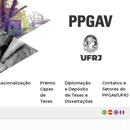
nacionalização
Prêmio
Diplomação
Contatos e
Capes
e Depósito
Setores do
de
de Teses e
PPGAV/UFRJ
Teses
Dissertações