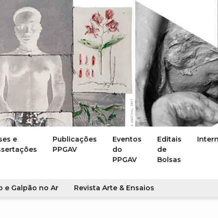
ses e
Publicações
Eventos
Editais
Inter
ssertações
PPGAV
do
de
PPGAV
Bolsas
o e Galpão no Ar
Revista Arte & Ensaios