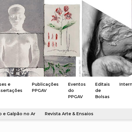
ses e
Publicações
Eventos
Editais
Inter
ssertações
PPGAV
do
de
PPGAV
Bolsas
o e Galpão no Ar
Revista Arte & Ensaios