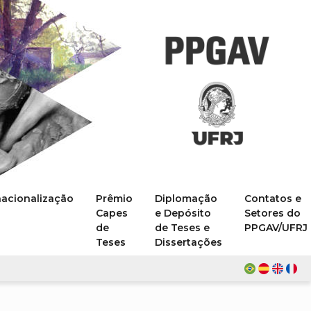
nacionalização
Prêmio
Diplomação
Contatos e
Capes
e Depósito
Setores do
de
de Teses e
PPGAV/UFRJ
Teses
Dissertações