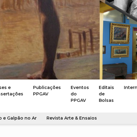
ses e
Publicações
Eventos
Editais
Inter
ssertações
PPGAV
do
de
PPGAV
Bolsas
o e Galpão no Ar
Revista Arte & Ensaios