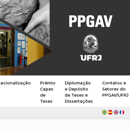
nacionalização
Prêmio
Diplomação
Contatos e
Capes
e Depósito
Setores do
de
de Teses e
PPGAV/UFRJ
Teses
Dissertações