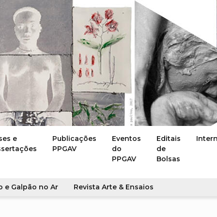
ses e
Publicações
Eventos
Editais
Inter
ssertações
PPGAV
do
de
PPGAV
Bolsas
o e Galpão no Ar
Revista Arte & Ensaios