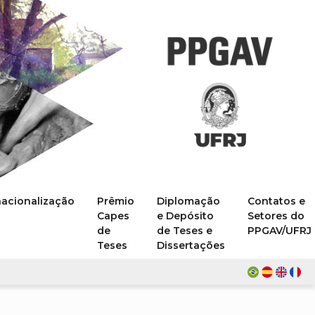
nacionalização
Prêmio
Diplomação
Contatos e
Capes
e Depósito
Setores do
de
de Teses e
PPGAV/UFRJ
Teses
Dissertações