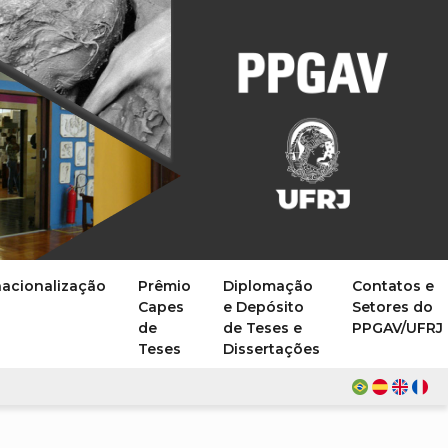
nacionalização
Prêmio
Diplomação
Contatos e
Capes
e Depósito
Setores do
de
de Teses e
PPGAV/UFRJ
Teses
Dissertações