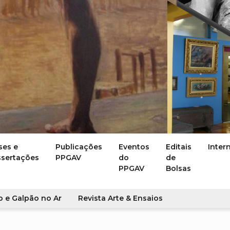
ses e
Publicações
Eventos
Editais
Inter
ssertações
PPGAV
do
de
PPGAV
Bolsas
o e Galpão no Ar
Revista Arte & Ensaios