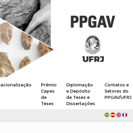
nacionalização
Prêmio
Diplomação
Contatos e
Capes
e Depósito
Setores do
de
de Teses e
PPGAV/UFRJ
Teses
Dissertações