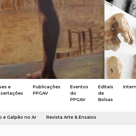
ses e
Publicações
Eventos
Editais
Inter
ssertações
PPGAV
do
de
PPGAV
Bolsas
o e Galpão no Ar
Revista Arte & Ensaios