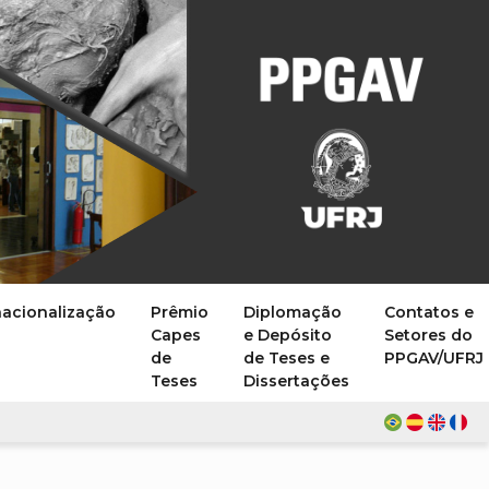
nacionalização
Prêmio
Diplomação
Contatos e
Capes
e Depósito
Setores do
de
de Teses e
PPGAV/UFRJ
Teses
Dissertações