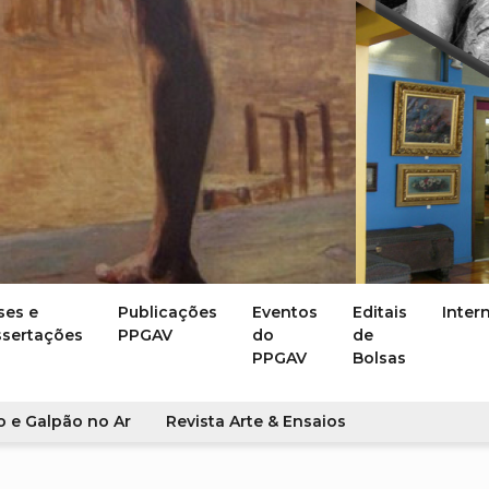
ses e
Publicações
Eventos
Editais
Inter
ssertações
PPGAV
do
de
PPGAV
Bolsas
o e Galpão no Ar
Revista Arte & Ensaios