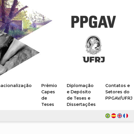
nacionalização
Prêmio
Diplomação
Contatos e
Capes
e Depósito
Setores do
de
de Teses e
PPGAV/UFRJ
Teses
Dissertações