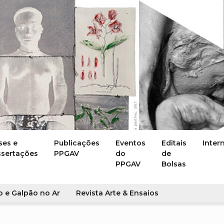
ses e
Publicações
Eventos
Editais
Inter
ssertações
PPGAV
do
de
PPGAV
Bolsas
o e Galpão no Ar
Revista Arte & Ensaios