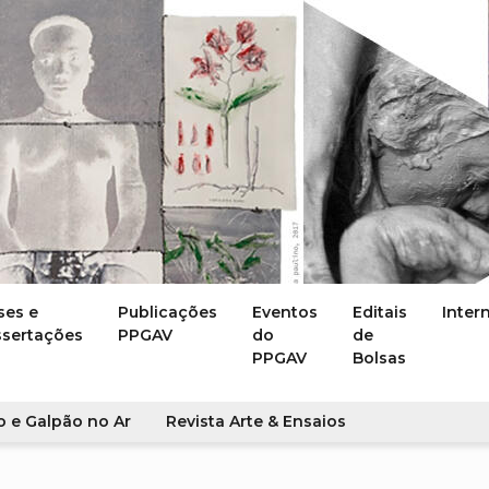
ses e
Publicações
Eventos
Editais
Inter
ssertações
PPGAV
do
de
PPGAV
Bolsas
o e Galpão no Ar
Revista Arte & Ensaios