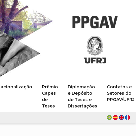
nacionalização
Prêmio
Diplomação
Contatos e
Capes
e Depósito
Setores do
de
de Teses e
PPGAV/UFRJ
Teses
Dissertações